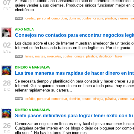
07
Si está ejecutando año Considerando sitio de comercio electrónico, 
quiere vender a sus clientes. Productos únicos funcionan mejor en l
ENE
electrónico...
crédito
,
personal
,
comprobar
,
dominio
,
costos
,
cirugía
,
plástica
,
viernes
,
sa
AIXO MOLA
Consejos no contados para encontrar negocios legi
02
Los datos sobre el uso de Internet muestran alrededor de un tercio 
Internet están buscando trabajos en línea legítimos. Por desgracia...
ENE
lunes
,
martes
,
miercoles
,
costos
,
cirugía
,
plástica
,
depilación
,
laser
DINERO A MANSALVA
Las tres maneras mas rapidas de hacer dinero en int
28
Se necesita tiempo y planificación para construir y hacer crecer su 
Internet. Gol si quieres hacer dinero en línea a toda prisa, hay ma
DIC
rellenar rápidamente su cartera...
crédito
,
personal
,
comprobar
,
dominio
,
costos
,
cirugía
,
plástica
,
viernes
,
sa
DINERO A MANSALVA
Siete pasos definitivos para lograr tener exito con t
26
Comenzar un negocio en línea es muy fácil objetivo mantener funcion
Cualquiera perder interés en los blogs o dejar de bloguear por com
DIC
ello son: 1 No hay lectores 2 sin ingresos.