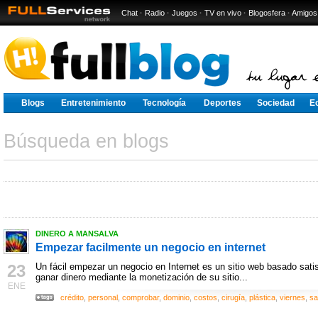
Chat
·
Radio
·
Juegos
·
TV en vivo
·
Blogosfera
·
Amigos
Blogs
Entretenimiento
Tecnología
Deportes
Sociedad
E
Búsqueda en blogs
DINERO A MANSALVA
Empezar facilmente un negocio en internet
23
Un fácil empezar un negocio en Internet es un sitio web basado sat
ganar dinero mediante la monetización de su sitio...
ENE
crédito
,
personal
,
comprobar
,
dominio
,
costos
,
cirugía
,
plástica
,
viernes
,
sa