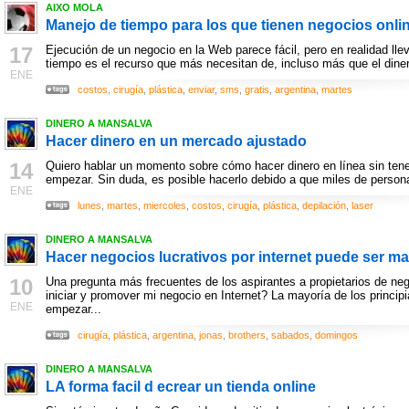
AIXO MOLA
Manejo de tiempo para los que tienen negocios onli
17
Ejecución de un negocio en la Web parece fácil, pero en realidad lle
tiempo es el recurso que más necesitan de, incluso más que el diner
ENE
costos
,
cirugía
,
plástica
,
enviar
,
sms
,
gratis
,
argentina
,
martes
DINERO A MANSALVA
Hacer dinero en un mercado ajustado
14
Quiero hablar un momento sobre cómo hacer dinero en línea sin ten
empezar. Sin duda, es posible hacerlo debido a que miles de persona
ENE
lunes
,
martes
,
miercoles
,
costos
,
cirugía
,
plástica
,
depilación
,
laser
DINERO A MANSALVA
Hacer negocios lucrativos por internet puede ser mas
10
Una pregunta más frecuentes de los aspirantes a propietarios de n
iniciar y promover mi negocio en Internet? La mayoría de los princ
ENE
empezar...
cirugía
,
plástica
,
argentina
,
jonas
,
brothers
,
sabados
,
domingos
DINERO A MANSALVA
LA forma facil d ecrear un tienda online