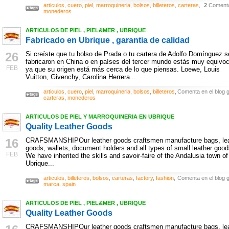
articulos
,
cuero
,
piel
,
marroquineria
,
bolsos
,
billeteros
,
carteras
,
2
Comenta
monederos
ARTICULOS DE PIEL , PIEL&MER , UBRIQUE
Fabricado en Ubrique , garantia de calidad
26
Si creíste que tu bolso de Prada o tu cartera de Adolfo Domínguez s
fabricaron en China o en países del tercer mundo estás muy equivo
FEB
ya que su origen está más cerca de lo que piensas. Loewe, Louis
Vuitton, Givenchy, Carolina Herrera...
articulos
,
cuero
,
piel
,
marroquineria
,
bolsos
,
billeteros
,
Comenta en el blog g
carteras
,
monederos
ARTICULOS DE PIEL Y MARROQUINERIA EN UBRIQUE
Quality Leather Goods
16
CRAFSMANSHIPOur leather goods craftsmen manufacture bags, lea
goods, wallets, document holders and all types of small leather good
FEB
We have inherited the skills and savoir-faire of the Andalusia town of
Ubrique...
articulos
,
billeteros
,
bolsos
,
carteras
,
factory
,
fashion
,
Comenta en el blog g
marca
,
spain
ARTICULOS DE PIEL , PIEL&MER , UBRIQUE
Quality Leather Goods
CRAFSMANSHIPOur leather goods craftsmen manufacture bags, lea