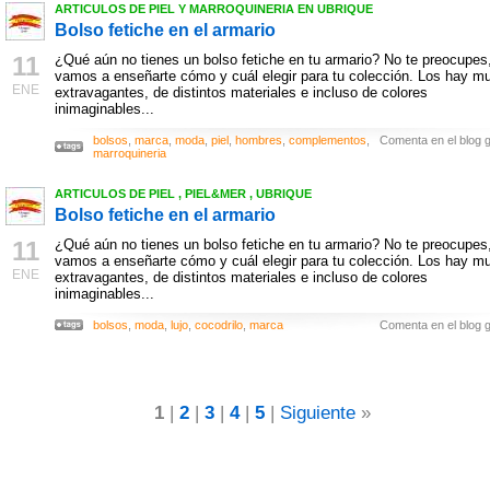
ARTICULOS DE PIEL Y MARROQUINERIA EN UBRIQUE
Bolso fetiche en el armario
11
¿Qué aún no tienes un bolso fetiche en tu armario? No te preocupes
vamos a enseñarte cómo y cuál elegir para tu colección. Los hay m
ENE
extravagantes, de distintos materiales e incluso de colores
inimaginables...
bolsos
,
marca
,
moda
,
piel
,
hombres
,
complementos
,
Comenta en el blog g
marroquineria
ARTICULOS DE PIEL , PIEL&MER , UBRIQUE
Bolso fetiche en el armario
11
¿Qué aún no tienes un bolso fetiche en tu armario? No te preocupes
vamos a enseñarte cómo y cuál elegir para tu colección. Los hay m
ENE
extravagantes, de distintos materiales e incluso de colores
inimaginables...
bolsos
,
moda
,
lujo
,
cocodrilo
,
marca
Comenta en el blog g
1
|
2
|
3
|
4
|
5
|
Siguiente
»