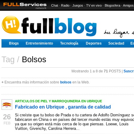
Chat
·
Radio
·
Juegos
·
TV en vivo
·
Blogosfera
·
Amigos
Blogs
Entretenimiento
Tecnología
Deportes
Sociedad
E
Tag /
Bolsos
Mostrando 1 a 8 de
71
POSTS |
Suscr
+
Encuentra más información sobre
bolsos
en la Web.
ARTICULOS DE PIEL Y MARROQUINERIA EN UBRIQUE
Fabricado en Ubrique , garantia de calidad
26
Si creíste que tu bolso de Prada o tu cartera de Adolfo Domínguez s
fabricaron en China o en países del tercer mundo estás muy equivo
FEB
ya que su origen está más cerca de lo que piensas. Loewe, Louis
Vuitton, Givenchy, Carolina Herrera...