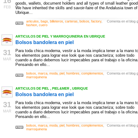
16
goods, wallets, document holders and all types of small leather good
FEB
We have inherited the skills and savoir-faire of the Andalusia town of
Ubrique...
articulos
,
bags
,
billeteros
,
carteras
,
bolsos
,
factory
,
Comenta en el blog g
fashion
,
cuero
ARTICULOS DE PIEL Y MARROQUINERIA EN UBRIQUE
Bolsos bandolera en piel
31
Para toda chica moderna, vestir a la moda implica tener a la mano t
los elementos para lograr ese look que nos caracteriza; sobre todo
MAR
cuando a diario debemos lucir impecables para el trabajo o la oficina
Pensando en ello...
bolsos
,
marca
,
moda
,
piel
,
hombres
,
complementos
,
Comenta en el blog g
marroquineria
ARTICULOS DE PIEL , PIEL&MER , UBRIQUE
Bolsos bandolera en piel
31
Para toda chica moderna, vestir a la moda implica tener a la mano t
los elementos para lograr ese look que nos caracteriza; sobre todo
MAR
cuando a diario debemos lucir impecables para el trabajo o la oficina
Pensando en ello...
bolsos
,
marca
,
moda
,
piel
,
hombres
,
complementos
,
Comenta en el blog g
marroquineria