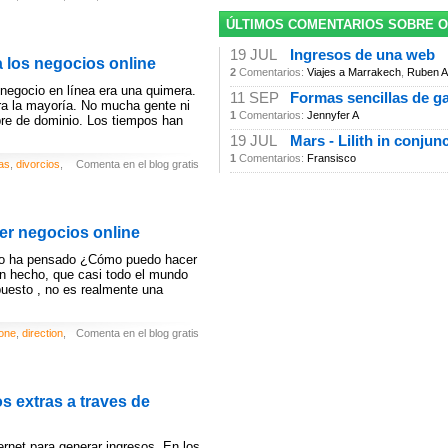
ÚLTIMOS COMENTARIOS SOBRE 
19 JUL
Ingresos de una web
 los negocios online
2
Comentarios:
Viajes a Marrakech
,
Ruben A
 negocio en línea era una quimera.
11 SEP
Formas sencillas de g
a la mayoría. No mucha gente ni
1
Comentarios:
Jennyfer A
bre de dominio. Los tiempos han
19 JUL
Mars - Lilith in conjun
1
Comentarios:
Fransisco
ras
,
divorcios
,
Comenta en el blog gratis
cer negocios online
 no ha pensado ¿Cómo puedo hacer
un hecho, que casi todo el mundo
puesto , no es realmente una
one
,
direction
,
Comenta en el blog gratis
s extras a traves de
rnet para generar ingresos. En los