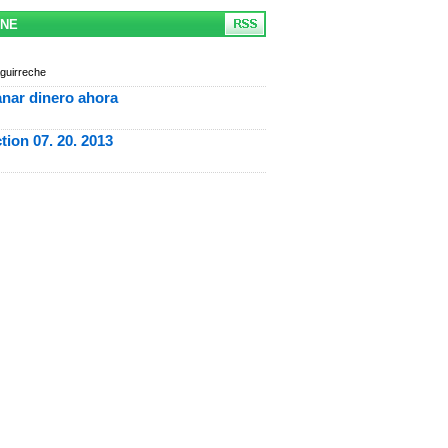
ONE
guirreche
anar dinero ahora
ction 07. 20. 2013