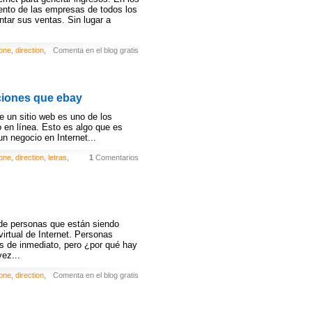
ento de las empresas de todos los
ntar sus ventas. Sin lugar a
one
,
direction
,
Comenta en el blog gratis
ciones que ebay
e un sitio web es uno de los
o en línea. Esto es algo que es
n negocio en Internet...
one
,
direction
,
letras
,
1
Comentarios
de personas que están siendo
virtual de Internet. Personas
as de inmediato, pero ¿por qué hay
ez...
one
,
direction
,
Comenta en el blog gratis