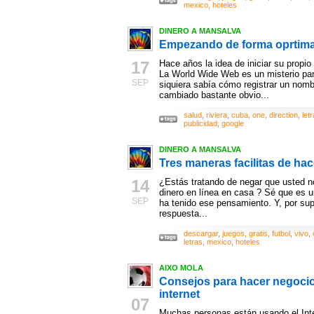
mexico
,
hoteles
DINERO A MANSALVA
Empezando de forma oprtima
17
Hace años la idea de iniciar su propio
La World Wide Web es un misterio par
SEP
siquiera sabía cómo registrar un nom
cambiado bastante obvio...
salud
,
riviera
,
cuba
,
one
,
direction
,
let
publicidad
,
google
DINERO A MANSALVA
Tres maneras facilitas de ha
14
¿Estás tratando de negar que usted
dinero en línea en casa ? Sé que es 
SEP
ha tenido ese pensamiento. Y, por su
respuesta...
descargar
,
juegos
,
gratis
,
futbol
,
vivo
,
letras
,
mexico
,
hoteles
AIXO MOLA
Consejos para hacer negocio
internet
07
Muchas personas están usando el Inte