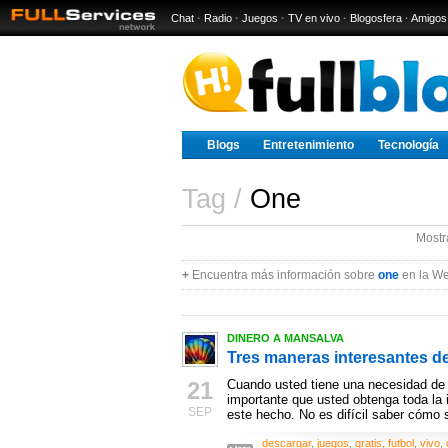
Chat
·
Radio
·
Juegos
·
TV en vivo
·
Blogosfera
·
Amigos
Blogs
Entretenimiento
Tecnología
Tag /
One
Mostr
+
Encuentra más información sobre
one
en la We
DINERO A MANSALVA
Tres maneras interesantes d
21
Cuando usted tiene una necesidad de 
importante que usted obtenga toda la
SEP
este hecho. No es difícil saber cómo s
descargar
,
juegos
,
gratis
,
futbol
,
vivo
,