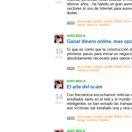
SEP
últimos años , ha habido un gran aum
sectores el uso de Internet para aume
dudas...
descargar
,
juegos
,
gratis
,
futbol
,
vivo
,
letras
,
mexico
,
hoteles
AIXO MOLA
Ganar dinero online, mas op
15
Sí que es cierto que la construcción d
primeros pasos para iniciar un negoci
AGO
absolutamente necesario para operar u
descargar
,
juegos
,
gratis
,
futbol
,
vivo
,
mexico
,
hoteles
AIXO MOLA
El arte del scam
14
Con frecuencia escuchamos noticias 
estafados tanto en el real y el mundo 
AGO
inteligentes se han evitado las tramp
aún víctimas ser estafado una y otra v
descargar
,
juegos
,
gratis
,
futbol
,
vivo
,
letras
,
mexico
,
hoteles
AIXO MOLA