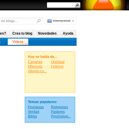
Internacional
Argentina
España
 es?
Crea tu blog
Novedades
Ayuda
s
Videos
Hoy se habla de...
Canarias
Oralidad
Mitología
Folklore
Alberto-cu...
Temas populares:
Promesas
Religiones
Verdad
Pastores
Biblia
Psychologi...