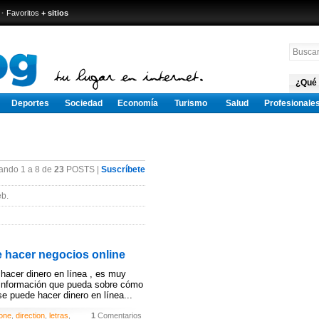
·
Favoritos
+ sitios
¿Qué
Deportes
Sociedad
Economía
Turismo
Salud
Profesionale
ando 1 a 8 de
23
POSTS |
Suscríbete
b.
e hacer negocios online
hacer dinero en línea , es muy
 información que pueda sobre cómo
e puede hacer dinero en línea...
one
,
direction
,
letras
,
1
Comentarios