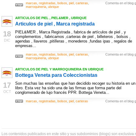
marcas
,
registradas
,
bolsos
,
piel
,
carteras
,
Comenta en el blog g
marroquineria
,
ubrique
ARTICULOS DE PIEL , PIEL&MER , UBRIQUE
Articulos de piel , Marca registrada
18
PIEL&MER , Marca Registrada , fabrica de artículos de piel , y
complementos , fabricamos ,carteras de piel , billeteros , bolsos ,
DIC
agendas , llaveros ,pitilleras , monederos ,fundas ipas , regalos de
empresas...
marcas
,
registradas
,
bolsos
,
piel
,
carteras
,
Comenta en el blog g
marroquineria
,
ubrique
ARTICULOS DE PIEL Y MARROQUINERIA EN UBRIQUE
Bottega Veneta para Coleccionistas
17
Son muchas las enseñas que han decidido recoger su historia en un
libro. Esta vez ha sido una de las firmas que forma parte del
OCT
conglomerado de lujo francés PPR: Bottega Veneta...
marcas
,
registradas
,
bolsos
,
piel
,
carteras
Comenta en el blog g
Los contenidos publicados en este sitio y sus subdominios (blogs) son exclusiva 