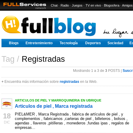
Chat
·
Radio
·
Juegos
·
TV en vivo
·
Blogosfera
·
Amigos
Blogs
Entretenimiento
Tecnología
Deportes
Sociedad
E
Tag /
Registradas
Mostrando 1 a 3 de
3
POSTS |
Suscr
+
Encuentra más información sobre
registradas
en la Web.
ARTICULOS DE PIEL Y MARROQUINERIA EN UBRIQUE
Articulos de piel , Marca registrada
18
PIEL&MER , Marca Registrada , fabrica de artículos de piel , y
complementos , fabricamos ,carteras de piel , billeteros , bolsos ,
DIC
agendas , llaveros ,pitilleras , monederos ,fundas ipas , regalos de
empresas...