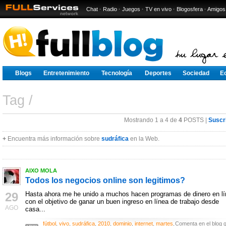
Chat
·
Radio
·
Juegos
·
TV en vivo
·
Blogosfera
·
Amigos
Blogs
Entretenimiento
Tecnología
Deportes
Sociedad
E
Tag /
Mostrando 1 a 4 de
4
POSTS |
Suscr
+
Encuentra más información sobre
sudráfica
en la Web.
AIXO MOLA
Todos los negocios online son legitimos?
29
Hasta ahora me he unido a muchos hacen programas de dinero en l
con el objetivo de ganar un buen ingreso en línea de trabajo desde
AGO
casa...
fútbol
,
vivo
,
sudráfica
,
2010
,
dominio
,
internet
,
martes
,
Comenta en el blog g