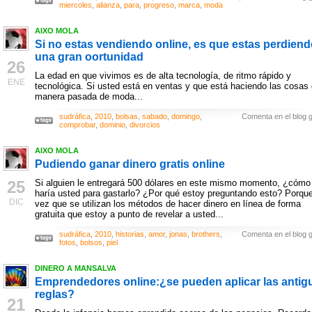
miercoles
,
alianza
,
para
,
progreso
,
marca
,
moda
AIXO MOLA
Si no estas vendiendo online, es que estas perdien
una gran oortunidad
26
La edad en que vivimos es de alta tecnología, de ritmo rápido y
ENE
tecnológica. Si usted está en ventas y que está haciendo las cosas 
manera pasada de moda...
sudráfica
,
2010
,
bolsas
,
sabado
,
domingo
,
Comenta en el blog g
comprobar
,
dominio
,
divorcios
AIXO MOLA
Pudiendo ganar dinero gratis online
25
Si alguien le entregará 500 dólares en este mismo momento, ¿cómo
haría usted para gastarlo? ¿Por qué estoy preguntando esto? Porqu
DIC
vez que se utilizan los métodos de hacer dinero en línea de forma
gratuita que estoy a punto de revelar a usted...
sudráfica
,
2010
,
historias
,
amor
,
jonas
,
brothers
,
Comenta en el blog g
fotos
,
bolsos
,
piel
DINERO A MANSALVA
Emprendedores online:¿se pueden aplicar las antig
reglas?
21