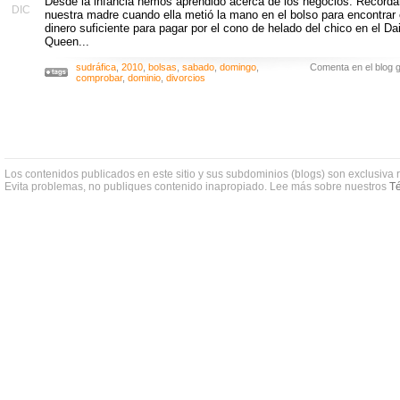
Desde la infancia hemos aprendido acerca de los negocios. Record
DIC
nuestra madre cuando ella metió la mano en el bolso para encontrar 
dinero suficiente para pagar por el cono de helado del chico en el Da
Queen...
sudráfica
,
2010
,
bolsas
,
sabado
,
domingo
,
Comenta en el blog g
comprobar
,
dominio
,
divorcios
Los contenidos publicados en este sitio y sus subdominios (blogs) son exclusiva 
Evita problemas, no publiques contenido inapropiado. Lee más sobre nuestros
Té